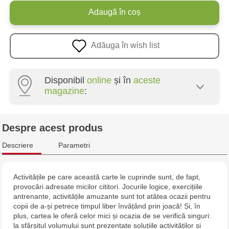
Adaugă în coș
Adăuga în wish list
Disponibil
online
și în
aceste
magazine
:
Multistore Poșta Veche - str. Socoleni, 7
Despre acest produs
Multistore Centru - bd. Cantemir, 6
Descriere
Parametri
Multistore Telecentru - str. N. Testemițanu
Activitățile pe care această carte le cuprinde sunt, de fapt,
provocări adresate micilor cititori. Jocurile logice, exercițiile
antrenante, activitățile amuzante sunt tot atâtea ocazii pentru
copii de a-și petrece timpul liber învățând prin joacă! Și, în
plus, cartea le oferă celor mici și ocazia de se verifică singuri:
la sfârșitul volumului sunt prezentate soluțiile activităților și