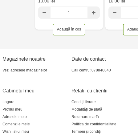
10.00 lei
10.00 lei
Adaugă în coș
Adaug
Magazinele noastre
Date de contact
Vezi adresele magazinelor
Call centru: 078840840
Cabinetul meu
Relații cu clienții
Logare
Condiții livrare
Profilul meu
Modalități de plată
Adresele mele
Returnare marfă
Comenzile mele
Politica de confidențialitate
Wish list-ul meu
Termeni și condiții