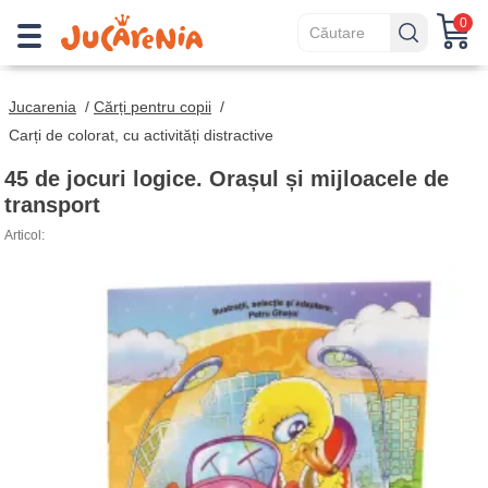
0
Jucarenia
/
Cărți pentru copii
/
Carți de colorat, cu activități distractive
45 de jocuri logice. Orașul și mijloacele de
transport
Articol: