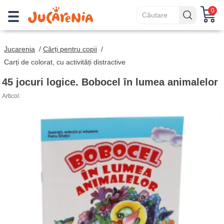
0
Jucarenia
/
Cărți pentru copii
/
Carți de colorat, cu activități distractive
45 jocuri logice. Bobocel în lumea animalelor
Articol: