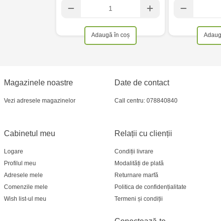
Adaugă în coș
Adaug
Magazinele noastre
Date de contact
Vezi adresele magazinelor
Call centru: 078840840
Cabinetul meu
Relații cu clienții
Logare
Condiții livrare
Profilul meu
Modalități de plată
Adresele mele
Returnare marfă
Comenzile mele
Politica de confidențialitate
Wish list-ul meu
Termeni și condiții