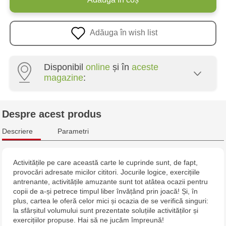
Adăuga în wish list
Disponibil
online
și în
aceste
magazine
:
Multistore Poșta Veche - str. Socoleni, 7
Despre acest produs
Multistore Centru - bd. Cantemir, 6
Descriere
Parametri
Multistore Telecentru - str. N. Testemițanu
Activitățile pe care această carte le cuprinde sunt, de fapt,
provocări adresate micilor cititori. Jocurile logice, exercițiile
Multistore Soroca - bd. Ștefan cel Mare, 110
antrenante, activitățile amuzante sunt tot atâtea ocazii pentru
copii de a-și petrece timpul liber învățând prin joacă! Și, în
plus, cartea le oferă celor mici și ocazia de se verifică singuri:
la sfârșitul volumului sunt prezentate soluțiile activităților și
exercițiilor propuse. Hai să ne jucăm împreună!