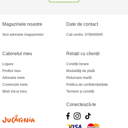
Magazinele noastre
Date de contact
Vezi adresele magazinelor
Call centru: 078840840
Cabinetul meu
Relații cu clienții
Logare
Condiții livrare
Profilul meu
Modalități de plată
Adresele mele
Returnare marfă
Comenzile mele
Politica de confidențialitate
Wish list-ul meu
Termeni și condiții
Conectează-te