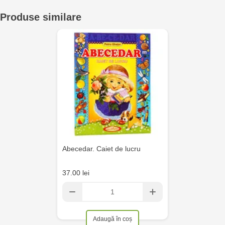
Multistore Telecentru - str. N. Testemițanu
Produse similare
Multistore Soroca - bd. Ștefan cel Mare, 110
MultiStore Căușeni- str. Iurii Gagarin 24
Abecedar. Caiet de lucru
37.00 lei
Adaugă în coș