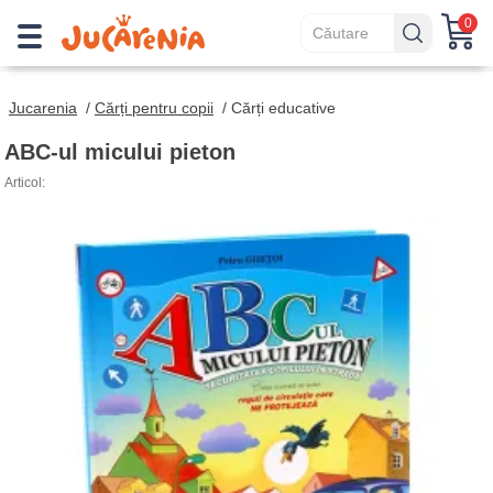
0
Jucarenia
/
Cărți pentru copii
/
Cărți educative
ABC-ul micului pieton
Articol: