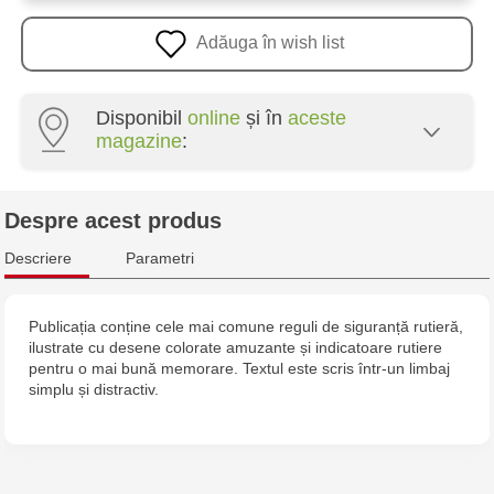
Adăuga în wish list
Disponibil
online
și în
aceste
magazine
:
Multistore Poșta Veche - str. Socoleni, 7
Despre acest produs
Multistore Centru - bd. Cantemir, 6
Descriere
Parametri
Jucarenia Buiucani Alfa
Publicația conține cele mai comune reguli de siguranță rutieră,
ilustrate cu desene colorate amuzante și indicatoare rutiere
Jucărenia Bălți - str. Alexandru Cel Bun, 5
pentru o mai bună memorare. Textul este scris într-un limbaj
simplu și distractiv.
Jucărenia Cahul - str. Ștefan cel Mare, 29А
Jucarenia Ciocana - bd.Mircea cel Bătrân, 39