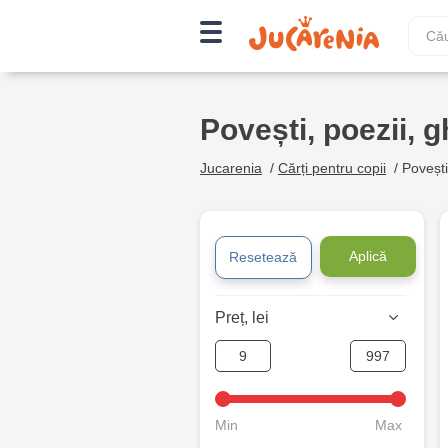
Povești, poezii, g
Jucarenia
/
Cărți pentru copii
/
Povești,
Aplică
Resetează
Preț, lei
Min
Max