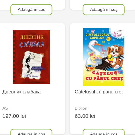
Adaugă în coș
Adaugă în coș
Дневник слабака
Cățelușul cu părul creț
AST
Biblion
197.00 lei
63.00 lei
Adaugă în coș
Adaugă în coș