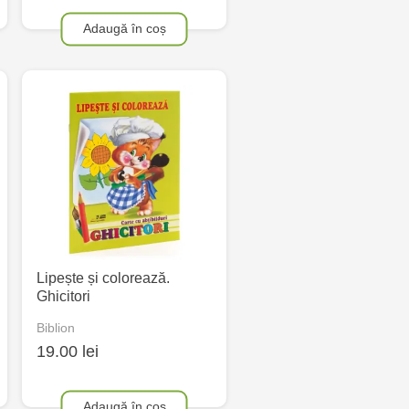
Adaugă în coș
Lipește și colorează.
Ghicitori
Biblion
19.00 lei
Adaugă în coș