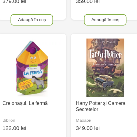
379.00 lei
359.00 lei
Adaugă în coș
Adaugă în coș
Creionașul. La fermă
Harry Potter și Camera
Secretelor
Biblion
Махаон
122.00 lei
349.00 lei