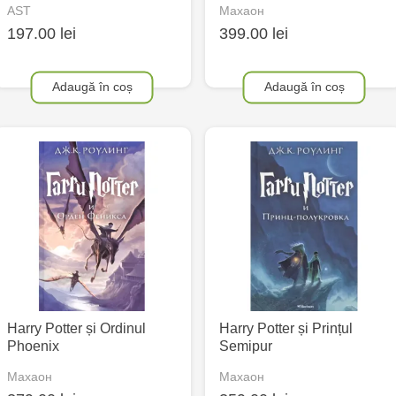
AST
Махаон
197.00 lei
399.00 lei
Adaugă în coș
Adaugă în coș
Harry Potter și Ordinul
Harry Potter și Prințul
Phoenix
Semipur
Махаон
Махаон