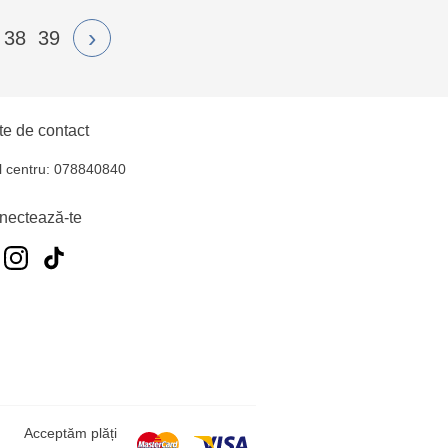
›
38
39
e de contact
l centru: 078840840
nectează-te
Acceptăm plăți