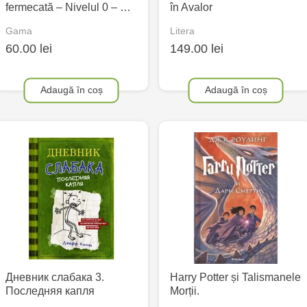
fermecată – Nivelul 0 – …
în Avalor
Gama
Litera
60.00 lei
149.00 lei
Adaugă în coș
Adaugă în coș
Дневник слабака 3.
Harry Potter și Talismanele
Последняя капля
Morții.