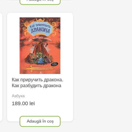
Как приручить дракона.
Как разбудить дракона
Азбука
189.00 lei
Adaugă în coș