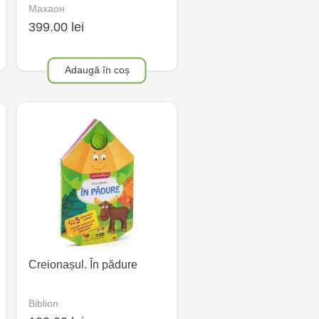
Махаон
399.00 lei
Adaugă în coș
Creionașul. În pădure
Biblion