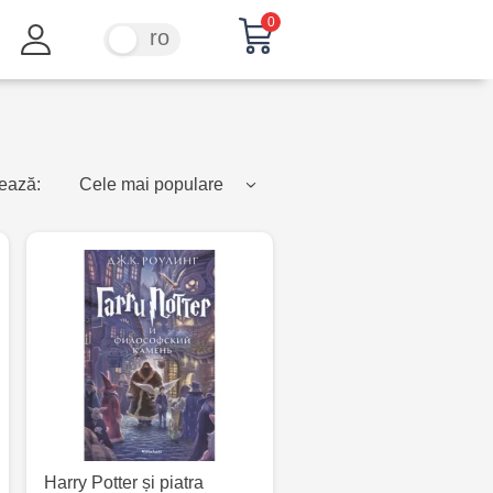
0
ru
ro
ează:
Cele mai populare
Harry Potter și piatra