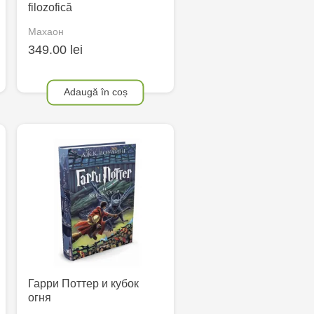
filozofică
Махаон
349.00 lei
Adaugă în coș
Гарри Поттер и кубок
огня