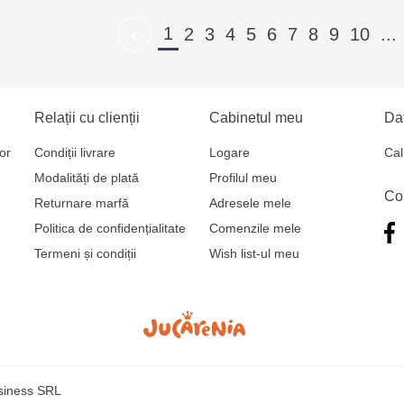
‹
1
2
3
4
5
6
7
8
9
10
...
Relații cu clienții
Cabinetul meu
Dat
or
Condiții livrare
Logare
Cal
Modalități de plată
Profilul meu
Co
Returnare marfă
Adresele mele
Politica de confidențialitate
Comenzile mele
Termeni și condiții
Wish list-ul meu
usiness SRL