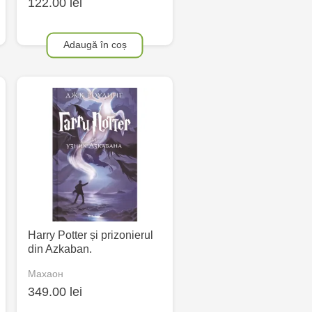
122.00 lei
Adaugă în coș
Harry Potter și prizonierul
din Azkaban.
Махаон
349.00 lei