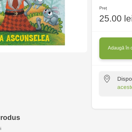
Preț
25.00 le
Adaugă în 
Dispo
acest
Multistore P
Socoleni, 7
produs
Multistore C
i