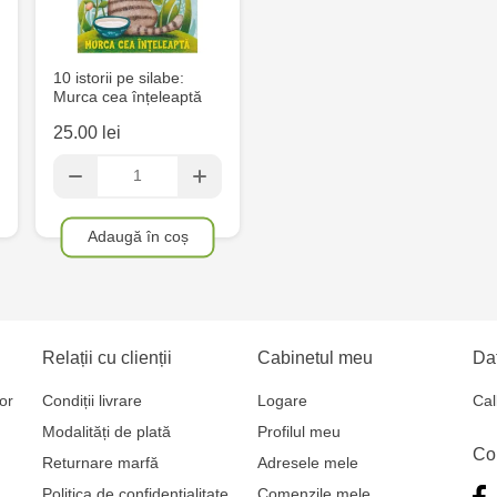
10 istorii pe silabe:
Murca cea înțeleaptă
25.00 lei
Adaugă în coș
Relații cu clienții
Cabinetul meu
Dat
or
Condiții livrare
Logare
Cal
Modalități de plată
Profilul meu
Co
Returnare marfă
Adresele mele
Politica de confidențialitate
Comenzile mele