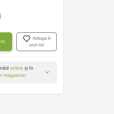
i
Adăuga în
coș
wish list
nibil
online
și în
e magazine
:
oșta Veche - str.
entru - bd. Cantemir,