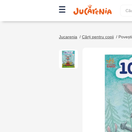
Jucarenia
/
Cărți pentru copii
/
Povești,