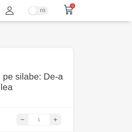
0
ru
ro
ii pe silabe: De-a
lea