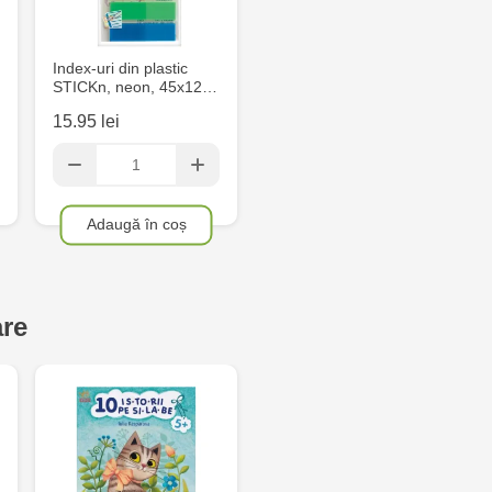
Index-uri din plastic
STICKn, neon, 45x12…
15.95 lei
Adaugă în coș
are