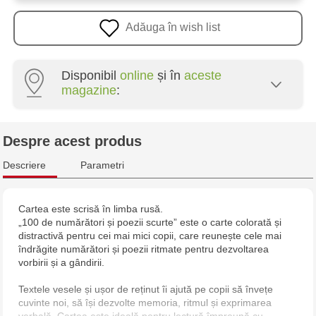
Adăuga în wish list
Disponibil
online
și în
aceste
magazine
:
Multistore Poșta Veche - str. Socoleni, 7
Despre acest produs
Multistore Centru - bd. Cantemir, 6
Descriere
Parametri
Jucarenia Buiucani Alfa
Cartea este scrisă în limba rusă.
„100 de numărători și poezii scurte” este o carte colorată și
Jucărenia Bălți - str. Alexandru Cel Bun, 5
distractivă pentru cei mai mici copii, care reunește cele mai
îndrăgite numărători și poezii ritmate pentru dezvoltarea
Jucărenia Cahul - str. Ștefan cel Mare, 29А
vorbirii și a gândirii.
Textele vesele și ușor de reținut îi ajută pe copii să învețe
Multistore Telecentru - str. N. Testemițanu
cuvinte noi, să își dezvolte memoria, ritmul și exprimarea