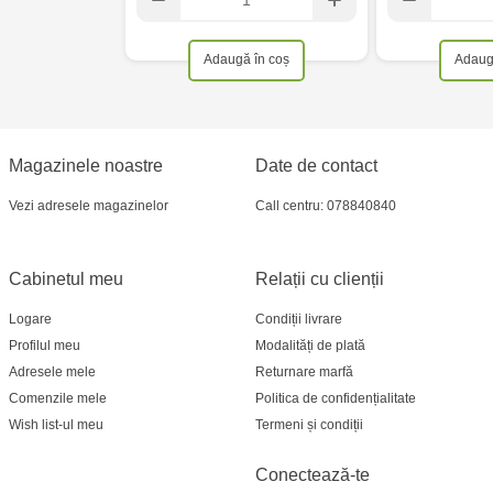
Adaugă în coș
Adaug
Magazinele noastre
Date de contact
Vezi adresele magazinelor
Call centru: 078840840
Cabinetul meu
Relații cu clienții
Logare
Condiții livrare
Profilul meu
Modalități de plată
Adresele mele
Returnare marfă
Comenzile mele
Politica de confidențialitate
Wish list-ul meu
Termeni și condiții
Conectează-te