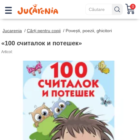
0
Jucarenia
/
Cărți pentru copii
/
Povești, poezii, ghicitori
«100 считалок и потешек»
Articol: