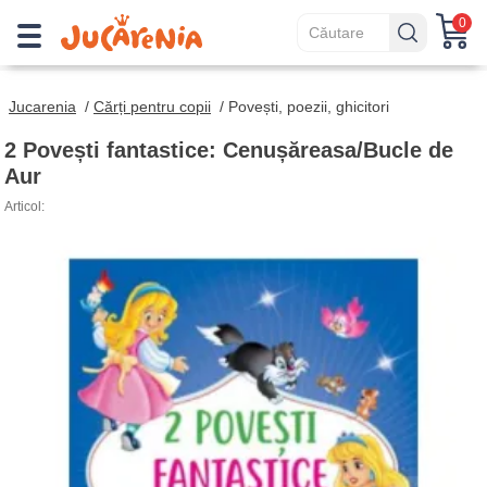
0
Jucarenia
/
Cărți pentru copii
/
Povești, poezii, ghicitori
2 Povești fantastice: Cenușăreasa/Bucle de
Aur
Articol: