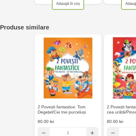
Adaugă în coș
Adaug
Produse similare
2 Povești fantastice: Tom
2 Povești fanta
Degețel/Cei trei purceluși
cea urâtă/Pino
80.00 lei
80.00 lei