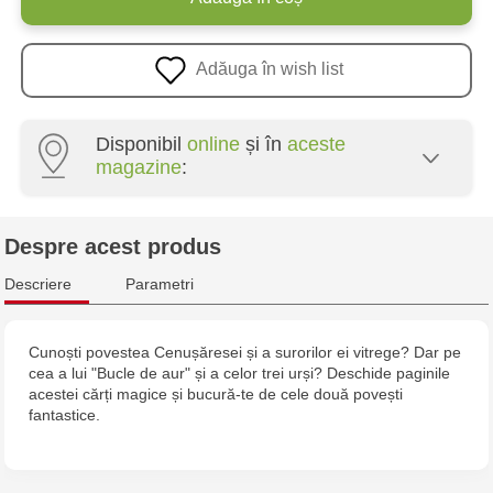
Adăuga în wish list
Disponibil
online
și în
aceste
magazine
:
Multistore Poșta Veche - str. Socoleni, 7
Despre acest produs
Multistore Centru - bd. Cantemir, 6
Descriere
Parametri
Multistore Telecentru - str. N. Testemițanu
Cunoști povestea Cenușăresei și a surorilor ei vitrege? Dar pe
cea a lui "Bucle de aur" și a celor trei urși? Deschide paginile
Multistore Soroca - bd. Ștefan cel Mare, 110
acestei cărți magice și bucură-te de cele două povești
fantastice.
MultiStore Căușeni- str. Iurii Gagarin 24