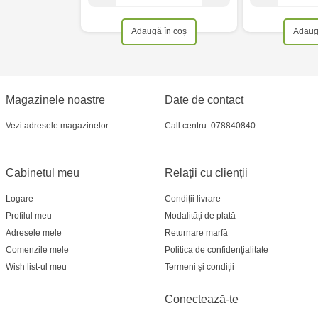
Adaugă în coș
Adaug
Magazinele noastre
Date de contact
Vezi adresele magazinelor
Call centru: 078840840
Cabinetul meu
Relații cu clienții
Logare
Condiții livrare
Profilul meu
Modalități de plată
Adresele mele
Returnare marfă
Comenzile mele
Politica de confidențialitate
Wish list-ul meu
Termeni și condiții
Conectează-te