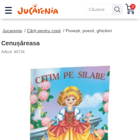
0
Jucarenia
/
Cărți pentru copii
/
Povești, poezii, ghicitori
Cenușăreasa
Articol: 40734