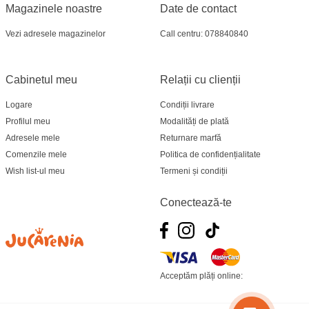
Magazinele noastre
Date de contact
Vezi adresele magazinelor
Call centru: 078840840
Cabinetul meu
Relații cu clienții
Logare
Condiții livrare
Profilul meu
Modalități de plată
Adresele mele
Returnare marfă
Comenzile mele
Politica de confidențialitate
Wish list-ul meu
Termeni și condiții
Conectează-te
Acceptăm plăți online: