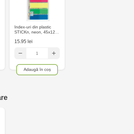
Index-uri din plastic
STICKn, neon, 45x12…
15.95 lei
Adaugă în coș
are