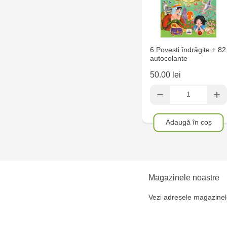
6 Povești îndrăgite + 82
autocolante
50.00 lei
Adaugă în coș
Magazinele noastre
Vezi adresele magazinel