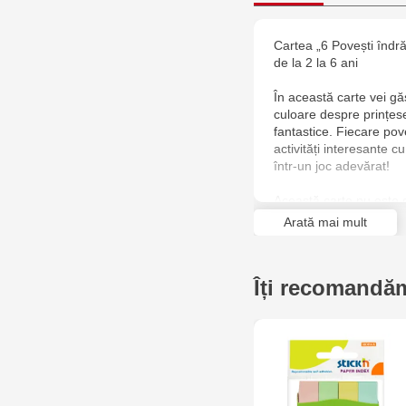
Cartea „6 Povești îndr
de la 2 la 6 ani
În această carte vei găs
culoare despre prințes
fantastice. Fiecare pove
activități interesante c
într-un joc adevărat!
Această carte nu este d
Arată mai mult
Este:
- Un spațiu interactiv 
pot fi folosite pentru 
Îți recomandăm
povești.
- Dezvoltarea limbajulu
lecturii cu activitățile d