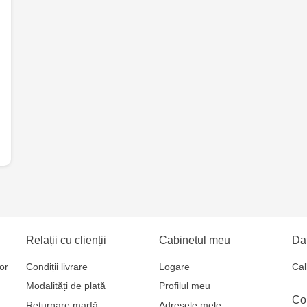
Relații cu clienții
Cabinetul meu
Dat
or
Condiții livrare
Logare
Cal
Modalități de plată
Profilul meu
Co
Returnare marfă
Adresele mele