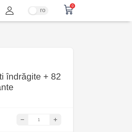
0
ru
ro
i îndrăgite + 82
ante