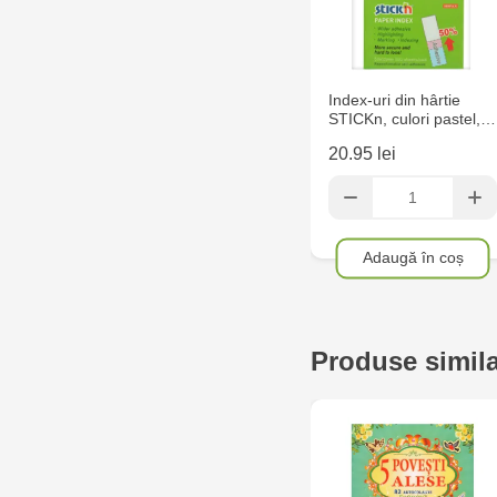
Index-uri din hârtie
STICKn, culori pastel,…
20.95 lei
Adaugă în coș
Produse simil