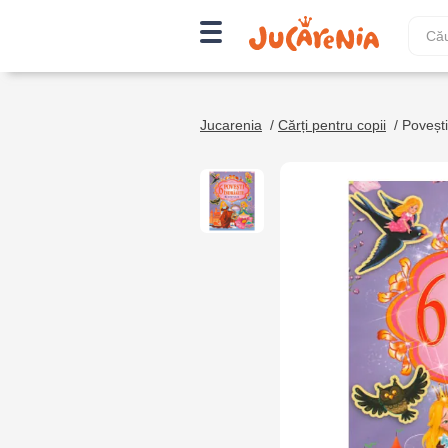
Jucarenia
/
Cărți pentru copii
/
Povești,