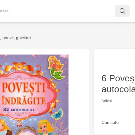
 poezii, ghicitori
6 Poveșt
autocol
Articol:
Cantitate