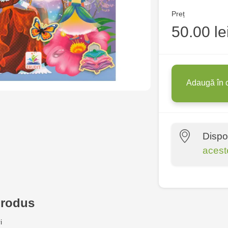
Preț
50.00 le
Adaugă în 
Dispo
acest
Multistore P
Socoleni, 7
produs
Multistore C
i