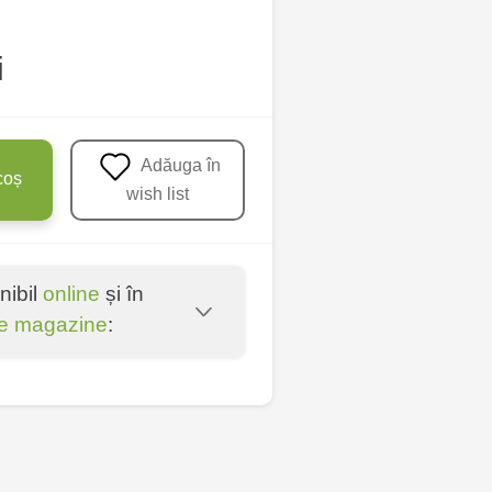
i
Adăuga în
coș
wish list
nibil
online
și în
e magazine
:
oșta Veche - str.
entru - bd. Cantemir,