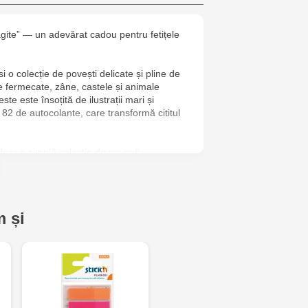
6
ăgite” — un adevărat cadou pentru fetițele
Jucarenia B
Multistore T
i o colecție de povești delicate și pline de
e fermecate, zâne, castele și animale
Testemițan
ste este însoțită de ilustrații mari și
u 82 de autocolante, care transformă cititul
Multistore S
Mare, 110
oar o simplă colecție de povești.
MultiStore C
pentru creativitate — 82 de autocolante care
Gagarin 24
joacă, decor sau recrearea scenelor din
 și
i, gândirii și memoriei — prin combinarea
e motricitate fină.