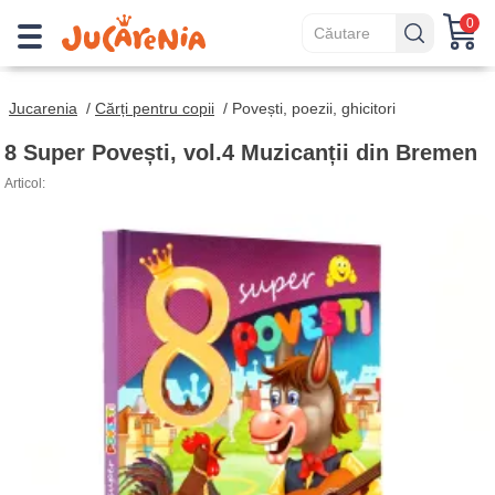
0
Jucarenia
/
Cărți pentru copii
/
Povești, poezii, ghicitori
8 Super Povești, vol.4 Muzicanții din Bremen
Articol: