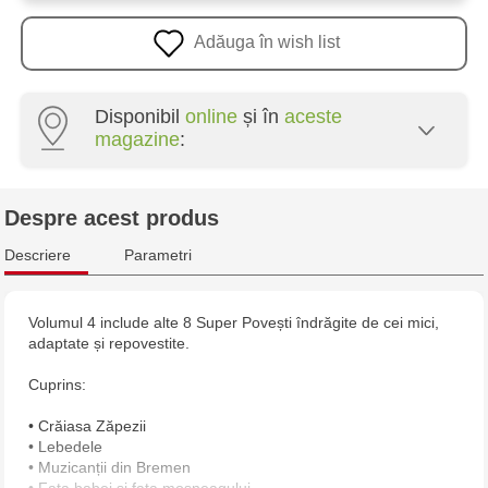
Adăuga în wish list
Disponibil
online
și în
aceste
magazine
:
Multistore Poșta Veche - str. Socoleni, 7
Despre acest produs
Multistore Centru - bd. Cantemir, 6
Descriere
Parametri
Jucărenia Rîșcani - bd. Moscova, 2
Volumul 4 include alte 8 Super Povești îndrăgite de cei mici,
adaptate și repovestite.
Jucărenia Bălți - str. Alexandru Cel Bun, 5
Cuprins:
Jucărenia Cahul - str. Ștefan cel Mare, 29А
• Crăiasa Zăpezii
• Lebedele
Multistore Soroca - bd. Ștefan cel Mare, 110
• Muzicanții din Bremen