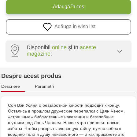
Adaugă în coș
Adăuga în wish list
Disponibil
online
și în
aceste
magazine
:
Multistore Poșta Veche - str. Socoleni, 7
Despre acest produs
Multistore Centru - bd. Cantemir, 6
Descriere
Parametri
Jucărenia Bălți - str. Alexandru Cel Bun, 5
Сон Вэй Усяня о беззаботной юности подходит к концу.
Остались в прошлом дружеские перепалки с Цзян Чэном,
Jucărenia Cahul - str. Ștefan cel Mare, 29А
«страшные» библиотечные наказания и беззлобные
шуточки над Лань Чжанем. Новое утро приносит новые
Multistore Telecentru - str. N. Testemițanu
заботы. Чтобы раскрыть зловещую тайну, нужно собрать
воедино тело и душу неизвестного — и как прикажете это