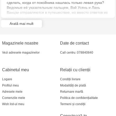
сделать, когда от покойника нашлась только левая рука?
Multistore Soroca - bd. Ștefan cel Mare, 110
Ведомые её указательным пальцем, Вэй Усянь и Лань
Ванцзи отправляются в путешествие, но вместо ответов их
MultiStore Căușeni- str. Iurii Gagarin 24
ждут лишь новые загадки...
Arată mai mult
Magazinele noastre
Date de contact
Vezi adresele magazinelor
Call centru: 078840840
Cabinetul meu
Relații cu clienții
Logare
Condiții livrare
Profilul meu
Modalități de plată
Adresele mele
Returnare marfă
Comenzile mele
Politica de confidențialitate
Wish list-ul meu
Termeni și condiții
Conectează-te