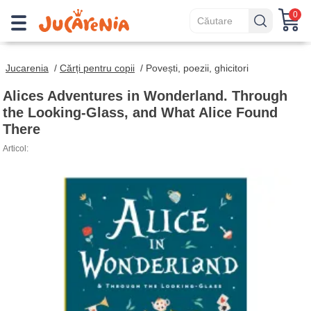
0
Jucarenia
/
Cărți pentru copii
/
Povești, poezii, ghicitori
Alices Adventures in Wonderland. Through
the Looking-Glass, and What Alice Found
There
Articol: