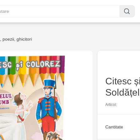
 poezii, ghicitori
Citesc ș
Soldățe
Articol:
Cantitate