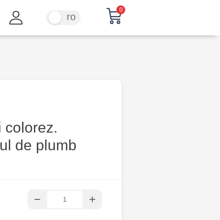
0
ru
ro
i colorez.
lul de plumb