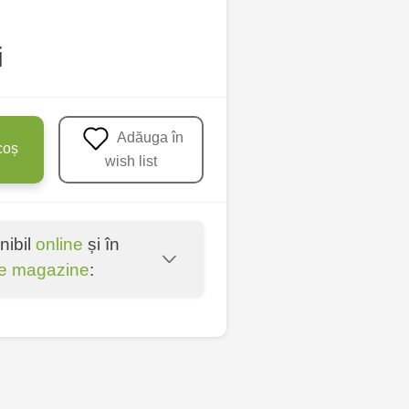
i
Adăuga în
coș
wish list
nibil
online
și în
e magazine
:
oșta Veche - str.
entru - bd. Cantemir,