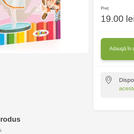
Preț
19.00 le
Adaugă în 
Dispo
acest
Multistore P
Socoleni, 7
produs
Multistore C
i