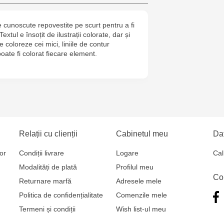
6
cunoscute repovestite pe scurt pentru a fi
Jucarenia B
Textul e însoțit de ilustrații colorate, dar și
coloreze cei mici, liniile de contur
Jucărenia Bă
oate fi colorat fiecare element.
Cel Bun, 5
Jucărenia Ca
Mare, 29А
Jucarenia C
Relații cu clienții
Cabinetul meu
Dat
Bătrân, 39
or
Condiții livrare
Logare
Cal
Multistore T
Modalități de plată
Profilul meu
Co
Testemițan
Returnare marfă
Adresele mele
Politica de confidențialitate
Comenzile mele
Multistore S
Termeni și condiții
Wish list-ul meu
Mare, 110