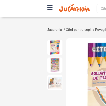
Jucarenia
/
Cărți pentru copii
/
Povești,