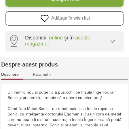
Adăuga în wish list
Disponibil
online
și în
aceste
magazine
:
Multistore Poșta Veche - str. Socoleni, 7
Despre acest produs
Multistore Centru - bd. Cantemir, 6
Descriere
Parametri
Jucarenia Buiucani Alfa
Un inamic nou și puternic a pus ochii pe Insula Îngerilor, iar
Sonic și prietenii lui trebuie să o apere cu orice preț!
Multistore Telecentru - str. N. Testemițanu
Când Neo Metal Sonic - un robot malefic la fel de rapid ca
Multistore Soroca - bd. Ștefan cel Mare, 110
Sonic, cu inteligența doctorului Eggman și cu un corp de metal
care nu poate fi distrus - cucerește Insula Îngerilor ca să poată
deveni și mai puternic, Sonic și prietenii lui trebuie să-și
MultiStore Căușeni- str. Iurii Gagarin 24