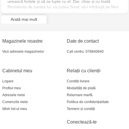
unească forțele și să se lupte cu el. Dar, chiar și cu toată
Rezistența de partea lui, va putea Sonic să-l înfrângă pe Neo
Metal Sonic o dată pentru totdeauna?
Arată mai mult
Magazinele noastre
Date de contact
Vezi adresele magazinelor
Call centru: 078840840
Cabinetul meu
Relații cu clienții
Logare
Condiții livrare
Profilul meu
Modalități de plată
Adresele mele
Returnare marfă
Comenzile mele
Politica de confidențialitate
Wish list-ul meu
Termeni și condiții
Conectează-te