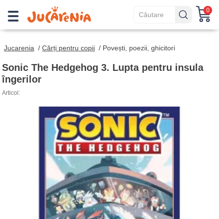
0
Jucarenia
/
Cărți pentru copii
/
Povești, poezii, ghicitori
Sonic The Hedgehog 3. Lupta pentru insula
îngerilor
Articol: