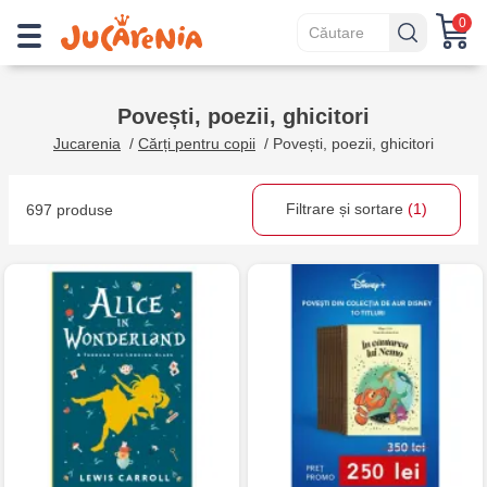
0
Povești, poezii, ghicitori
Jucarenia
/
Cărți pentru copii
/
Povești, poezii, ghicitori
Filtrare și sortare
(1)
697 produse