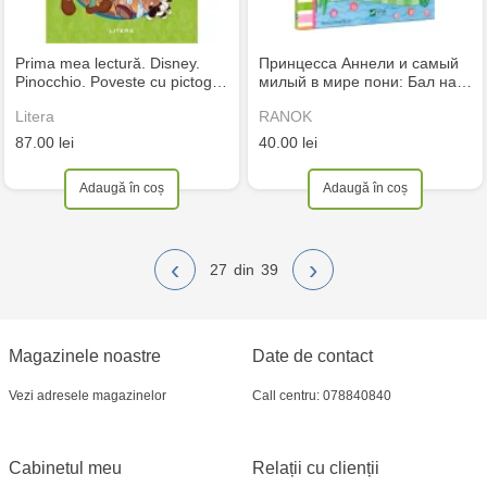
Prima mea lectură. Disney.
Принцесса Аннели и самый
Pinocchio. Poveste cu pictog…
милый в мире пони: Бал на…
Litera
RANOK
87.00 lei
40.00 lei
Adaugă în coș
Adaugă în coș
‹
›
27
39
Magazinele noastre
Date de contact
Vezi adresele magazinelor
Call centru: 078840840
Cabinetul meu
Relații cu clienții