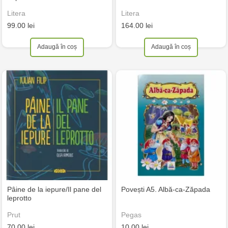
Litera
Litera
99.00 lei
164.00 lei
Adaugă în coș
Adaugă în coș
Pâine de la iepure/Il pane del
Povești A5. Albă-ca-Zăpada
leprotto
Prut
Pegas
70.00 lei
10.00 lei