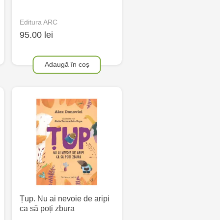
Editura ARC
95.00 lei
Adaugă în coș
Țup. Nu ai nevoie de aripi
ca să poți zbura