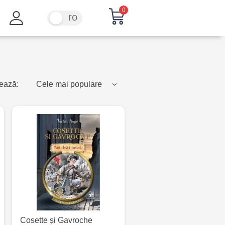
0
ru
ro
ează:
Cele mai populare
Cosette și Gavroche