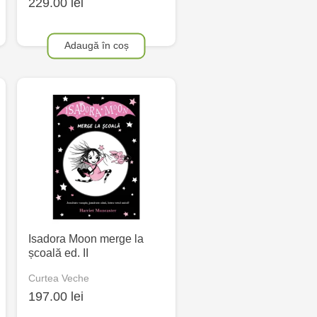
229.00 lei
Adaugă în coș
Isadora Moon merge la
școală ed. II
Curtea Veche
197.00 lei