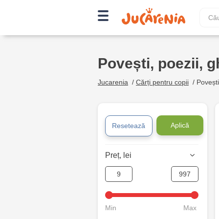
Povești, poezii, g
Jucarenia
/
Cărți pentru copii
/
Povești,
Aplică
Resetează
Preț, lei
Min
Max