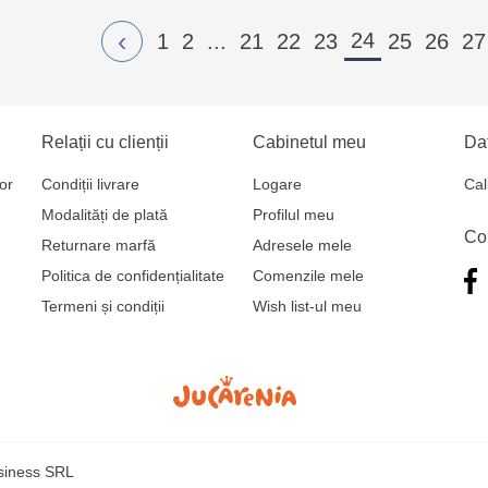
‹
24
1
2
...
21
22
23
25
26
27
Relații cu clienții
Cabinetul meu
Dat
or
Condiții livrare
Logare
Cal
Modalități de plată
Profilul meu
Co
Returnare marfă
Adresele mele
Politica de confidențialitate
Comenzile mele
Termeni și condiții
Wish list-ul meu
usiness SRL