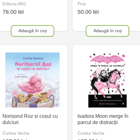
Editura ARC
Prut
78.00 lei
50.00 lei
Adaugă în coș
Adaugă în coș
Norișorul Roz și coșul cu
Isadora Moon merge în
dulciuri
parcul de distracții
Curtea Veche
Curtea Veche