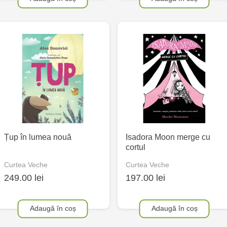
Țup în lumea nouă
Isadora Moon merge cu
cortul
Curtea Veche
Curtea Veche
249.00 lei
197.00 lei
Adaugă în coș
Adaugă în coș