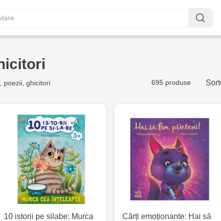
hicitori
695 produse
Sort
 poezii, ghicitori
10 istorii pe silabe: Murca
Cărți emoționante: Hai să