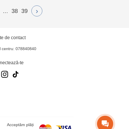
›
...
38
39
e de contact
l centru: 078840840
nectează-te
Acceptăm plăți