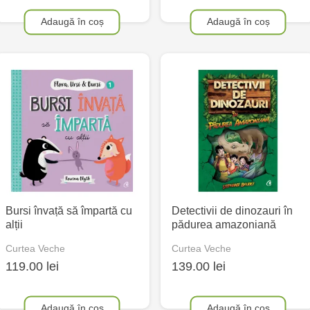
Adaugă în coș
Adaugă în coș
Bursi învață să împartă cu
Detectivii de dinozauri în
alții
pădurea amazoniană
Curtea Veche
Curtea Veche
119.00 lei
139.00 lei
Adaugă în coș
Adaugă în coș