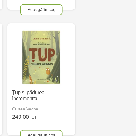
Adaugă în coș
Țup și pădurea
încremenită
Curtea Veche
249.00 lei
Adaugă în coș