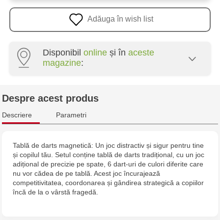
Adăuga în wish list
Disponibil
online
și în
aceste
magazine
:
Multistore Poșta Veche - str. Socoleni, 7
Despre acest produs
Multistore Centru - bd. Cantemir, 6
Descriere
Parametri
Jucărenia Rîșcani - bd. Moscova, 2
Tablă de darts magnetică: Un joc distractiv și sigur pentru tine
și copilul tău. Setul conține tablă de darts tradițional, cu un joc
Jucarenia Buiucani Alfa
adițional de precizie pe spate, 6 dart-uri de culori diferite care
nu vor cădea de pe tablă. Acest joc încurajează
Jucărenia Bălți - str. Alexandru Cel Bun, 5
competitivitatea, coordonarea și gândirea strategică a copiilor
încă de la o vârstă fragedă.
Jucărenia Cahul - str. Ștefan cel Mare, 29А