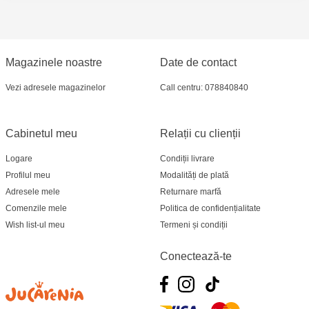
Jucarenia Ciocana - bd.Mircea cel Bătrân, 39
Multistore Telecentru - str. N. Testemițanu
Magazinele noastre
Date de contact
Multistore Soroca - bd. Ștefan cel Mare, 110
Vezi adresele magazinelor
Call centru: 078840840
MultiStore Căușeni- str. Iurii Gagarin 24
Cabinetul meu
Relații cu clienții
Logare
Condiții livrare
Profilul meu
Modalități de plată
Adresele mele
Returnare marfă
Comenzile mele
Politica de confidențialitate
Wish list-ul meu
Termeni și condiții
Conectează-te