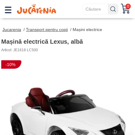
0
Jucarenia
/
Transport pentru copii
/
Mașini electrice
Mașină electrică Lexus, albă
Articol: JE1618 LC500
-10%