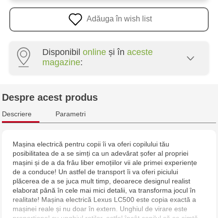
Adăuga în wish list
Disponibil
online
și în
aceste
magazine
:
Multistore Centru - bd. Cantemir, 6
Despre acest produs
Jucarenia Buiucani Alfa
Descriere
Parametri
Jucărenia Bălți - str. Alexandru Cel Bun, 5
Mașina electrică pentru copii îi va oferi copilului tău
posibilitatea de a se simți ca un adevărat șofer al propriei
Jucărenia Cahul - str. Ștefan cel Mare, 29А
mașini și de a da frâu liber emoțiilor vii ale primei experiențe
de a conduce! Un astfel de transport îi va oferi piciului
Multistore Soroca - bd. Ștefan cel Mare, 110
plăcerea de a se juca mult timp, deoarece designul realist
elaborat până în cele mai mici detalii, va transforma jocul în
realitate! Mașina electrică Lexus LC500 este copia exactă a
Jucărenia Bălți- EviMall, et2
mașinei reale și nu doar în extern. Unghiul de virare este