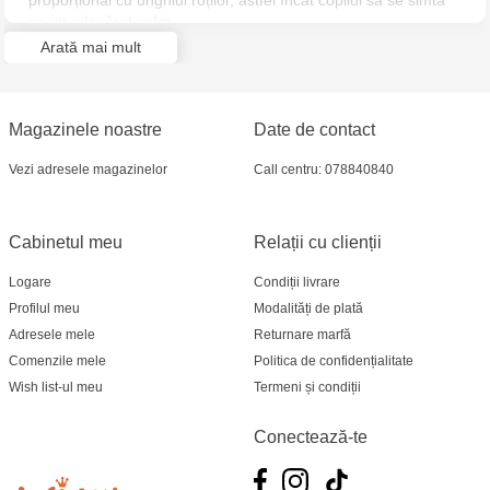
proporțional cu unghiul roților, astfel încât copilul să se simtă
MultiStore Căușeni- str. Iurii Gagarin 24
ca un adevărat șofer.
Arată mai mult
Magazinele noastre
Date de contact
Vezi adresele magazinelor
Call centru: 078840840
Cabinetul meu
Relații cu clienții
Logare
Condiții livrare
Profilul meu
Modalități de plată
Adresele mele
Returnare marfă
Comenzile mele
Politica de confidențialitate
Wish list-ul meu
Termeni și condiții
Conectează-te