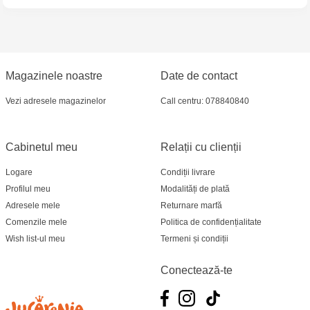
Jucarenia Ciocana - bd.Mircea cel Bătrân, 39
Multistore Telecentru - str. N. Testemițanu
Multistore Soroca - bd. Ștefan cel Mare, 110
Magazinele noastre
Date de contact
Vezi adresele magazinelor
Call centru: 078840840
Jucărenia Bălți- EviMall, et2
MultiStore Căușeni- str. Iurii Gagarin 24
Cabinetul meu
Relații cu clienții
Logare
Condiții livrare
Profilul meu
Modalități de plată
Adresele mele
Returnare marfă
Comenzile mele
Politica de confidențialitate
Wish list-ul meu
Termeni și condiții
Conectează-te