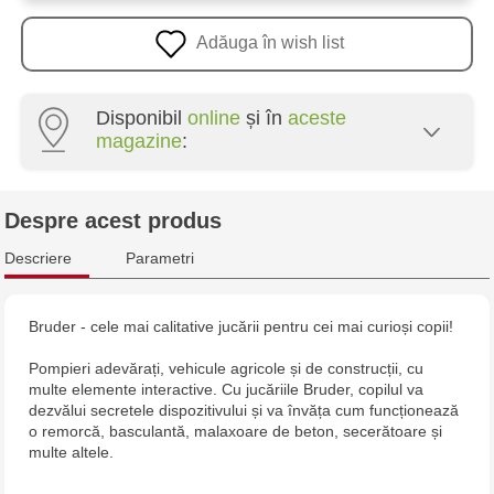
Adăuga în wish list
Disponibil
online
și în
aceste
magazine
:
Multistore Poșta Veche - str. Socoleni, 7
Despre acest produs
Multistore Centru - bd. Cantemir, 6
Descriere
Parametri
Jucarenia Buiucani Alfa
Bruder - cele mai calitative jucării pentru cei mai curioși copii!
Jucărenia Rîșcani - bd. Moscova, 2
Pompieri adevărați, vehicule agricole și de construcții, cu
multe elemente interactive. Cu jucăriile Bruder, copilul va
Jucărenia Bălți - str. Alexandru Cel Bun, 5
dezvălui secretele dispozitivului și va învăța cum funcționează
o remorcă, basculantă, malaxoare de beton, secerătoare și
multe altele.
Jucărenia Cahul - str. Ștefan cel Mare, 29А