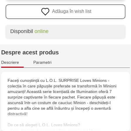
Adăuga în wish list
Disponibil
online
Despre acest produs
Descriere
Parametri
Faceți cunoștință cu L.O.L. SURPRISE Loves Minions -
colecția în care păpușile preferate se transformă în Minioni
amuzanți! Această serie licențiată de Illumination oferă 7
surprize captivante în fiecare pachet. Fiecare păpușă este
ascunsă într-un costum de cauciuc Minion - deschideți-l
pentru a afla cine se află înăuntru și începeți o aventură
distractivă!
De ce să alegeți L.O.L. Loves Minions?
- Serie limitată: 6 păpușele Tots unice în stil Minion.