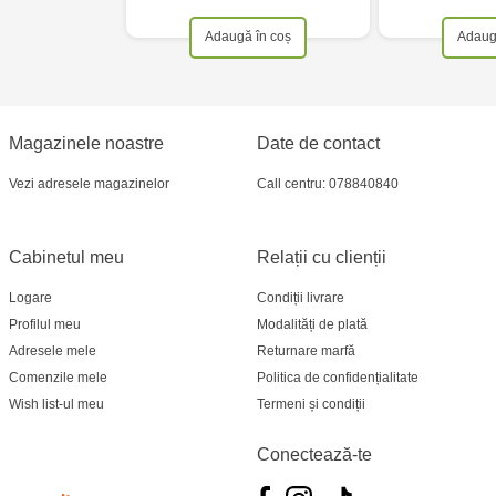
Adaugă în coș
Adaug
Magazinele noastre
Date de contact
Vezi adresele magazinelor
Call centru: 078840840
Cabinetul meu
Relații cu clienții
Logare
Condiții livrare
Profilul meu
Modalități de plată
Adresele mele
Returnare marfă
Comenzile mele
Politica de confidențialitate
Wish list-ul meu
Termeni și condiții
Conectează-te