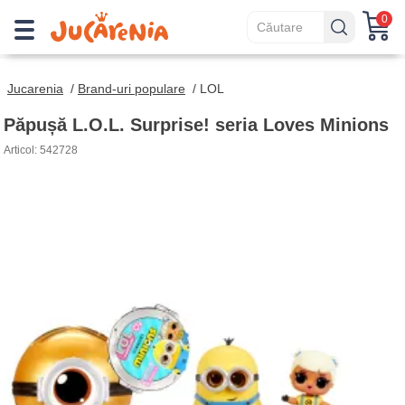
0
Jucarenia
/
Brand-uri populare
/
LOL
Păpușă L.O.L. Surprise! seria Loves Minions
Articol: 542728