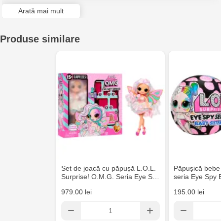
- Magia surprizei: costumul din cauciuc Minion ascunde
Arată mai mult
personajul din interior.
- Accesorii la modă: setul include haine, încălțăminte și 3-4
accesorii în stil Minion.
Produse similare
- Joc creativ: ideal pentru recrearea scenelor din lumea
Minionilor.
- Colecție completă: Colecționează toate păpușile pentru
aventuri epice.
Conținut: 1 păpușă Tots, costum din cauciuc Minion, haine,
încălțăminte, 3-4 accesorii, 1 bilă, instrucțiuni.
Set de joacă cu păpușă L.O.L.
Păpușică bebe 
Surprise! O.M.G. Seria Eye S…
seria Eye Spy 
979.00 lei
195.00 lei