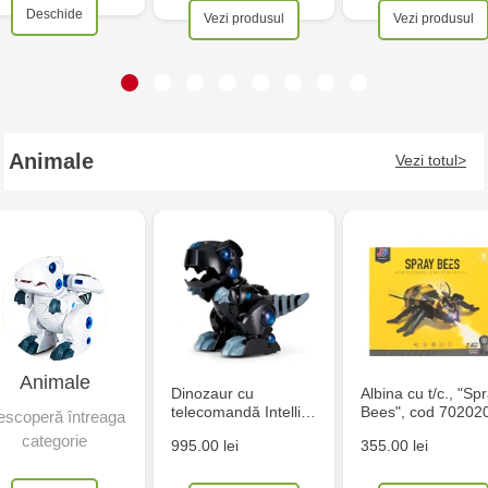
Deschide
Vezi produsul
Vezi produsul
Animale
Vezi totul
Animale
Dinozaur cu
Albina cu t/c., "Sp
telecomandă Intelli…
Bees", cod 70202
scoperă întreaga
categorie
995.00 lei
355.00 lei