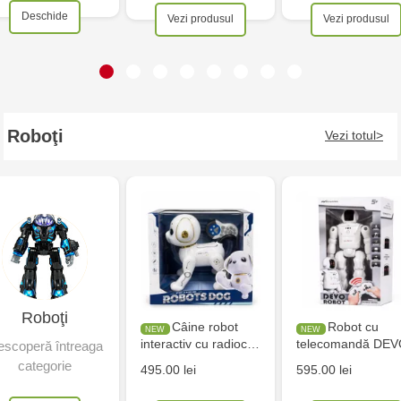
Deschide
Vezi produsul
Vezi produsul
Roboţi
Vezi totul
Roboţi
Câine robot
Robot cu
interactiv cu radioc…
telecomandă DE
scoperă întreaga
categorie
495.00 lei
595.00 lei