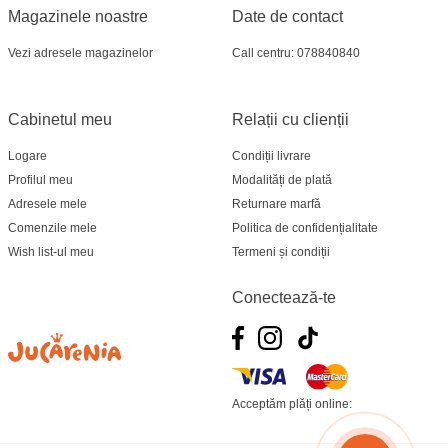
Magazinele noastre
Date de contact
Vezi adresele magazinelor
Call centru: 078840840
Cabinetul meu
Relații cu clienții
Logare
Condiții livrare
Profilul meu
Modalități de plată
Adresele mele
Returnare marfă
Comenzile mele
Politica de confidențialitate
Wish list-ul meu
Termeni și condiții
Conectează-te
Acceptăm plăți online: