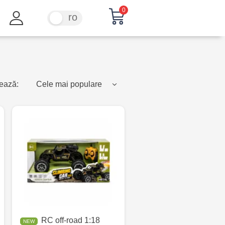
0
ru
ro
ează:
Cele mai populare
RC off-road 1:18