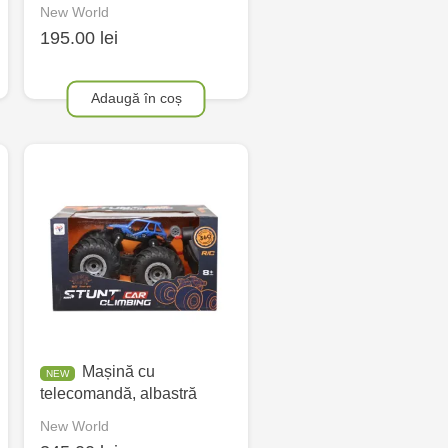
New World
195.00 lei
Adaugă în coș
Mașină cu
telecomandă, albastră
New World