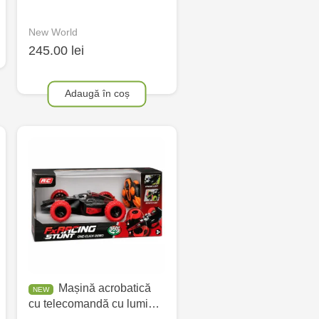
New World
245.00 lei
Adaugă în coș
Mașină acrobatică
cu telecomandă cu lumi…