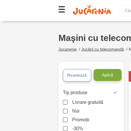
Maşini cu telec
Jucarenia
/
Jucării cu telecomandă
/
M
Aplică
Resetează
Tip produse
Livrare gratuită
Noi
Promoții
-30%