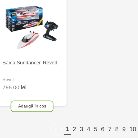
Barcă Sundancer, Revell
Revell
795.00 lei
Adaugă în coș
‹
1
2
3
4
5
6
7
8
9
10