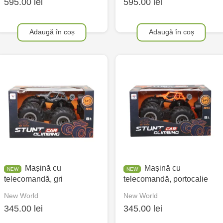
595.00 lei
595.00 lei
Adaugă în coș
Adaugă în coș
Mașină cu
Mașină cu
telecomandă, gri
telecomandă, portocalie
New World
New World
345.00 lei
345.00 lei