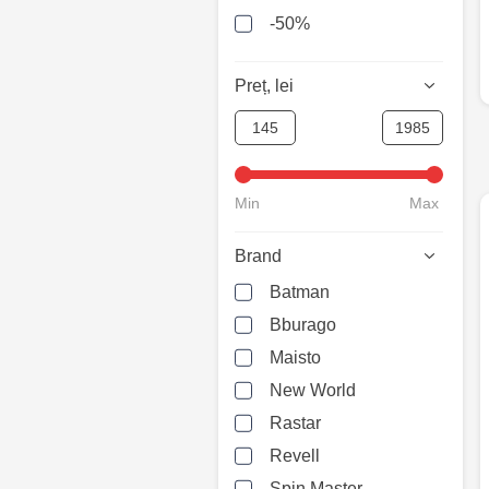
-50%
Preț, lei
Min
Max
Brand
Batman
Bburago
Maisto
New World
Rastar
Revell
Spin Master