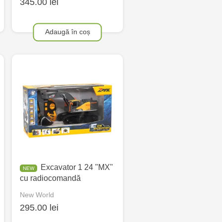
345.00 lei
Adaugă în coș
Excavator 1 24 "MX"
cu radiocomandă
New World
295.00 lei