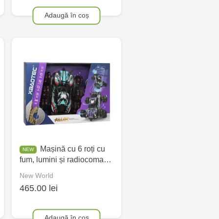
Adaugă în coș
Mașină cu 6 roți cu
fum, lumini și radiocoma…
New World
465.00 lei
Adaugă în coș