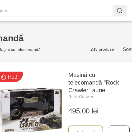
omandă
243 produse
Sort
aşini cu telecomandă
Mașină cu
Hot!
telecomandă "Rock
Crawler" aurie
Rock Crawler
495.00 lei