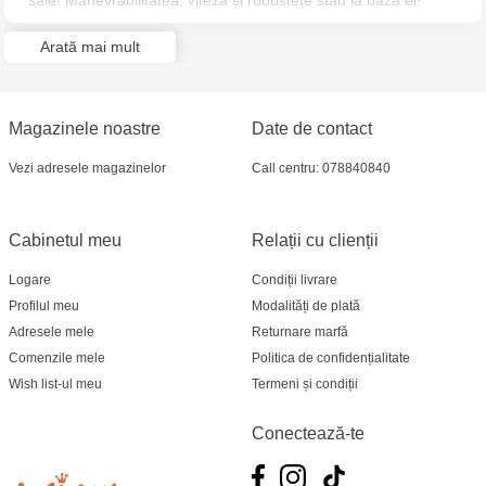
sale! Manevrabilitatea, viteză și robustețe stau la baza ei!
Jucarenia Ciocana - bd.Mircea cel Bătrân, 39
Arată mai mult
Multistore Telecentru - str. N. Testemițanu
Multistore Soroca - bd. Ștefan cel Mare, 110
Magazinele noastre
Date de contact
Jucărenia Bălți- EviMall, et2
Vezi adresele magazinelor
Call centru: 078840840
MultiStore Căușeni- str. Iurii Gagarin 24
Cabinetul meu
Relații cu clienții
Logare
Condiții livrare
Profilul meu
Modalități de plată
Adresele mele
Returnare marfă
Comenzile mele
Politica de confidențialitate
Wish list-ul meu
Termeni și condiții
Conectează-te