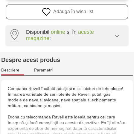
Adăuga în wish list
Disponibil
online
și în
aceste
magazine
:
Multistore Poșta Veche - str. Socoleni, 7
Despre acest produs
Multistore Centru - bd. Cantemir, 6
Descriere
Parametri
Jucărenia Rîșcani - bd. Moscova, 2
Compania Revell încântă adulții și micii iubitori de tehnologie!
În marea varietate de serii oferite de Revell, puteți găsi
Jucarenia Buiucani Alfa
modele de nave și avioane, nave spațiale și echipamente
militare, camioane și mașini.
Jucărenia Bălți - str. Alexandru Cel Bun, 5
Drona cu telecomandă Ravell este ideală pentru cei care
încep să-și facă cunoștință cu aceste dispozitive. Ea îți oferă o
Jucărenia Cahul - str. Ștefan cel Mare, 29А
experiență de zbor de neimaginat datorită caracteristicilor