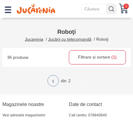
0
Roboţi
Jucarenia
/
Jucării cu telecomandă
/
Roboţi
Filtrare și sortare
(1)
36 produse
‹
›
2
Magazinele noastre
Date de contact
Vezi adresele magazinelor
Call centru: 078840840