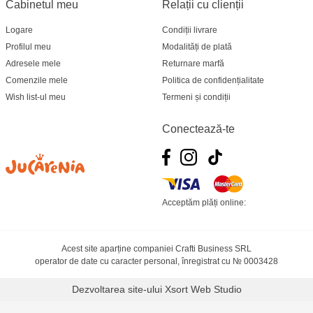
Cabinetul meu
Relații cu clienții
Logare
Condiții livrare
Profilul meu
Modalități de plată
Adresele mele
Returnare marfă
Comenzile mele
Politica de confidențialitate
Wish list-ul meu
Termeni și condiții
Conectează-te
Acceptăm plăți online:
Acest site aparține companiei Crafti Business SRL
operator de date cu caracter personal, înregistrat cu № 0003428
Dezvoltarea site-ului
Xsort Web Studio