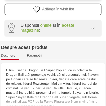
Adăuga în wish list
Disponibil
online
și în
aceste
magazine
:
Multistore Centru - bd. Cantemir, 6
Despre acest produs
Jucărenia Bălți - str. Alexandru Cel Bun, 5
Descriere
Parametri
Ultimul set de Dragon Ball Super Pop aduce în colecția ta
Dragon Ball atât personaje vechi, cât și personaje noi; îl avem
pe Gohan care se lansează în aer, Vegeta care arată destul
de relaxat, liderul Rezistenței, Mai din viitor, liderul bandei de
criminali Saiyan, Super Saiyan Caulifla, Hercule, cu acea
mustață incredibilă, precum și prima femeie Saiyan din istorie.
Super Siayan Kale din Dragon Ball Super, Vegeta, sub formă
de vinil stilizat POP de la Funko Figura are 9 cm și vine într-o