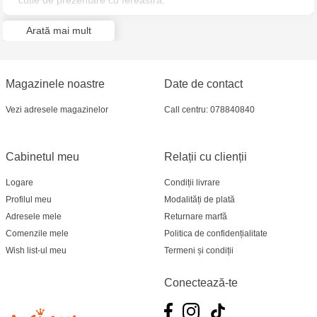
cutie de prezentare cu fereastră.
Arată mai mult
Magazinele noastre
Date de contact
Vezi adresele magazinelor
Call centru: 078840840
Cabinetul meu
Relații cu clienții
Logare
Condiții livrare
Profilul meu
Modalități de plată
Adresele mele
Returnare marfă
Comenzile mele
Politica de confidențialitate
Wish list-ul meu
Termeni și condiții
Conectează-te