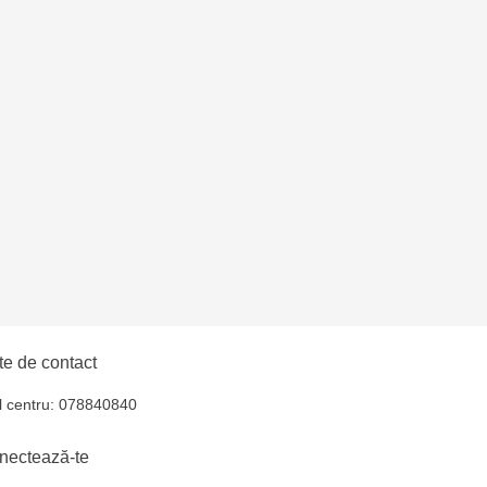
uiucani Alfa
lți - str. Alexandru
hul - str. Ștefan cel
iocana - bd.Mircea cel
elecentru - str. N.
e de contact
u
l centru: 078840840
oroca - bd. Ștefan cel
nectează-te