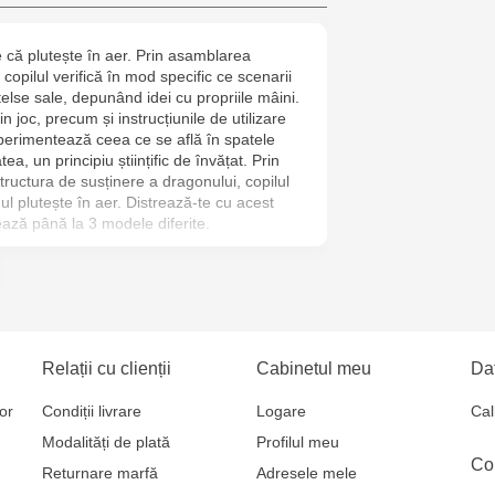
6
 că plutește în aer. Prin asamblarea
Jucarenia B
copilul verifică în mod specific ce scenarii
telse sale, depunând idei cu propriile mâini.
Jucărenia Bă
n joc, precum și instrucțiunile de utilizare
experimentează ceea ce se află în spatele
Cel Bun, 5
atea, un principiu științific de învățat. Prin
structura de susținere a dragonului, copilul
Jucărenia Ca
l plutește în aer. Distrează-te cu acest
ează până la 3 modele diferite.
Mare, 29А
Jucarenia C
Bătrân, 39
Multistore T
Relații cu clienții
Cabinetul meu
Dat
Testemițan
or
Condiții livrare
Logare
Cal
Modalități de plată
Profilul meu
Multistore S
Co
Returnare marfă
Adresele mele
Mare, 110