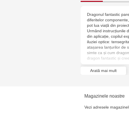
Dragonul fantastic pare
diferitelor componente, 
pot lua viață din proiec
Urmând instrucțiunile di
din aplicație, copilul 
iluziei optice: tensegrit
atașarea lanțurilor de 
simte ca și cum dragonu
dragon fantastic și cre
Arată mai mult
Magazinele noastre
Vezi adresele magazinel