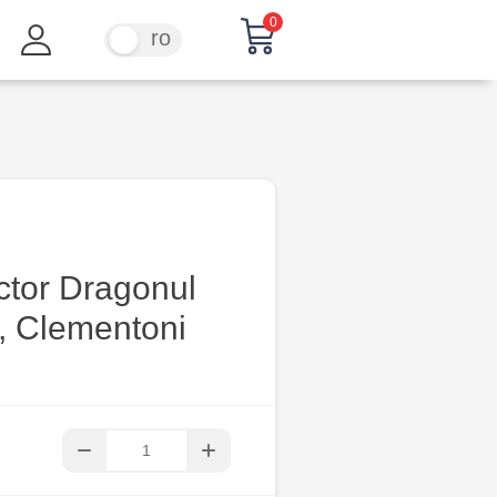
0
ru
ro
ctor Dragonul
r, Clementoni