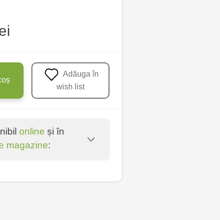
ei
Adăuga în
coș
wish list
nibil
online
și în
e magazine
:
oșta Veche - str.
entru - bd. Cantemir,