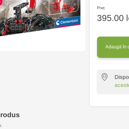
Preț
395.00 l
Adaugă în 
Dispo
acest
Multistore P
Socoleni, 7
produs
Multistore C
i