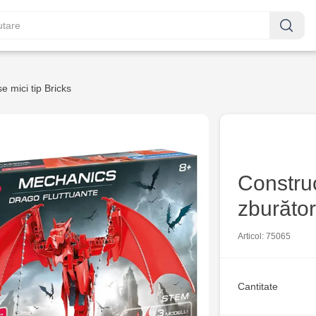
e mici tip Bricks
Constru
zburăto
Articol: 75065
Cantitate