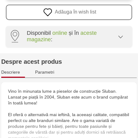
Adăuga în wish list
Disponibil
online
și în
aceste
magazine
:
Multistore Poșta Veche - str. Socoleni, 7
Despre acest produs
Multistore Centru - bd. Cantemir, 6
Descriere
Parametri
Jucărenia Bălți - str. Alexandru Cel Bun, 5
Vino în minunata lume a pieselor de construcție Sluban.
Lansat pe piață în 2004, Sluban este acum o brand cumpărat
Jucărenia Cahul - str. Ștefan cel Mare, 29А
în toată lumea!
Multistore Telecentru - str. N. Testemițanu
El oferă o alternativă mai ieftină, la aceeași calitate, compatibil
perfect cu alte branduri similare. Are o gama variată de
produse pentru fete și băieți, pentru toate pasiunile și
Multistore Soroca - bd. Ștefan cel Mare, 110
categoriile de vârstă dar și pentru adulți dornici să retrăiască