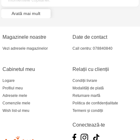
momentele copilăriei.
Ia-ți prietenii și construiește o întreagă lume, ai nevoie doar de
Arată mai mult
un pic de imaginație!
Magazinele noastre
Date de contact
Vezi adresele magazinelor
Call centru: 078840840
Cabinetul meu
Relații cu clienții
Logare
Condiții livrare
Profilul meu
Modalități de plată
Adresele mele
Returnare marfă
Comenzile mele
Politica de confidențialitate
Wish list-ul meu
Termeni și condiții
Conectează-te