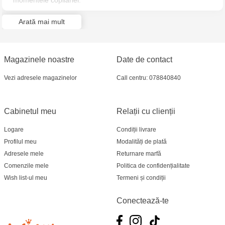
momentele copilăriei.
Ia-ți prietenii și construiește o întreagă lume, ai nevoie doar de
Arată mai mult
un pic de imaginație!
Magazinele noastre
Date de contact
Vezi adresele magazinelor
Call centru: 078840840
Cabinetul meu
Relații cu clienții
Logare
Condiții livrare
Profilul meu
Modalități de plată
Adresele mele
Returnare marfă
Comenzile mele
Politica de confidențialitate
Wish list-ul meu
Termeni și condiții
Conectează-te