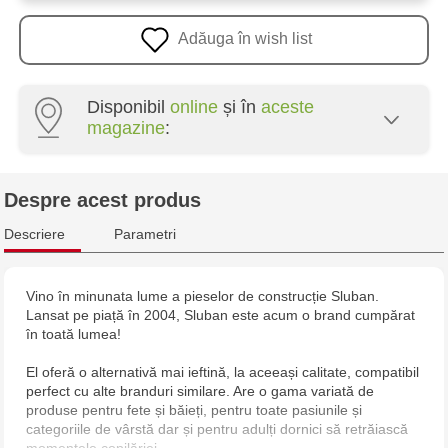
Adăuga în wish list
Disponibil
online
și în
aceste
magazine
:
Multistore Poșta Veche - str. Socoleni, 7
Despre acest produs
Multistore Centru - bd. Cantemir, 6
Descriere
Parametri
Jucărenia Bălți - str. Alexandru Cel Bun, 5
Vino în minunata lume a pieselor de construcție Sluban.
Lansat pe piață în 2004, Sluban este acum o brand cumpărat
Jucărenia Cahul - str. Ștefan cel Mare, 29А
în toată lumea!
Multistore Telecentru - str. N. Testemițanu
El oferă o alternativă mai ieftină, la aceeași calitate, compatibil
perfect cu alte branduri similare. Are o gama variată de
produse pentru fete și băieți, pentru toate pasiunile și
Multistore Soroca - bd. Ștefan cel Mare, 110
categoriile de vârstă dar și pentru adulți dornici să retrăiască