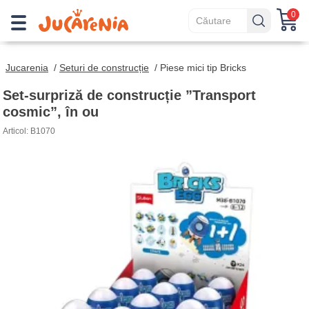
0
Jucarenia
/
Seturi de construcție
/
Piese mici tip Bricks
Set-surpriză de construcție ”Transport
cosmic”, în ou
Articol: B1070