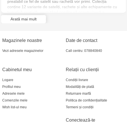
prealabil ce fel de satelit sau rachetă vor primi. Colecția
conține 12 variante de sateliți, rachete și alte echipamente cu
tematică spațială, permițând copiilor să construiască o
întreagă colecție.
Arată mai mult
Joaca cu constructorul dezvoltă abilitățile motorii fine,
imaginația și gândirea copiilor, ajutându-i să înțeleagă mai
bine principiile de construcție și aspectele tehnice.
Magazinele noastre
Date de contact
Vezi adresele magazinelor
Call centru: 078840840
Cabinetul meu
Relații cu clienții
Logare
Condiții livrare
Profilul meu
Modalități de plată
Adresele mele
Returnare marfă
Comenzile mele
Politica de confidențialitate
Wish list-ul meu
Termeni și condiții
Conectează-te