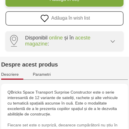
Adăuga în wish list
Disponibil
online
și în
aceste
magazine
:
Multistore Poșta Veche - str. Socoleni, 7
Despre acest produs
Multistore Centru - bd. Cantemir, 6
Descriere
Parametri
Jucărenia Bălți - str. Alexandru Cel Bun, 5
QBricks Space Transport Surprise Constructor este o serie
interesantă de 12 variante de sateliți, rachete și alte vehicule
Jucărenia Cahul - str. Ștefan cel Mare, 29А
cu tematică spațială ascunse în ouă. Este o modalitate
excelentă de a le prezenta copiilor spațiul și de a le dezvolta
Multistore Telecentru - str. N. Testemițanu
abilitățile de construcție.
Fiecare set este o surpriză, deoarece cumpărătorii nu știu în
Multistore Soroca - bd. Ștefan cel Mare, 110