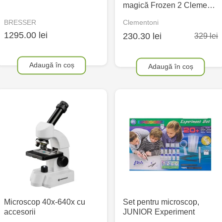
magică Frozen 2 Cleme…
BRESSER
Clementoni
1295.00 lei
230.30 lei
329 lei
Adaugă în coș
Adaugă în coș
Microscop 40x-640x cu
Set pentru microscop,
accesorii
JUNIOR Experiment