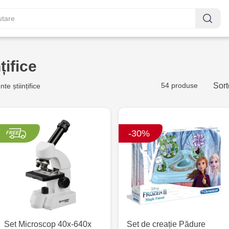
țifice
54 produse
Sort
te științifice
-30%
Set Microscop 40x-640x
Set de creație Pădure