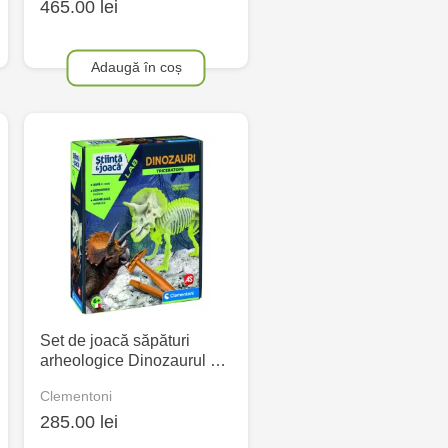
465.00 lei
Adaugă în coș
Set de joacă săpături
arheologice Dinozaurul …
Clementoni
285.00 lei