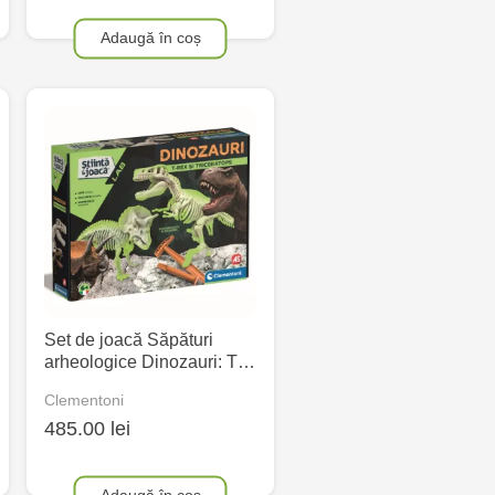
Adaugă în coș
Set de joacă Săpături
arheologice Dinozauri: T…
Clementoni
485.00 lei
Adaugă în coș