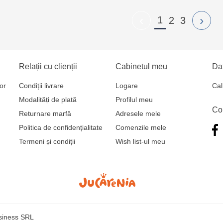
‹
›
1
2
3
Relații cu clienții
Cabinetul meu
Dat
or
Condiții livrare
Logare
Cal
Modalități de plată
Profilul meu
Co
Returnare marfă
Adresele mele
Politica de confidențialitate
Comenzile mele
Termeni și condiții
Wish list-ul meu
usiness SRL