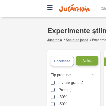
Experimente știin
Jucarenia
/
Seturi de joacă
/
Experimen
Aplică
Resetează
Tip produse
Livrare gratuită
Promoții
-30%
-50%