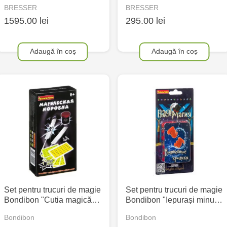
BRESSER
BRESSER
1595.00 lei
295.00 lei
Adaugă în coș
Adaugă în coș
Set pentru trucuri de magie
Set pentru trucuri de magie
Bondibon "Cutia magică…
Bondibon "Iepurași minu…
Bondibon
Bondibon