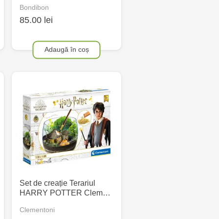
Bondibon
85.00 lei
Adaugă în coș
Set de creație Terariul
HARRY POTTER Clem…
Clementoni