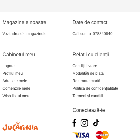
Jucarenia Ciocana - bd.Mircea cel Bătrân, 39
Multistore Telecentru - str. N. Testemițanu
Magazinele noastre
Date de contact
Multistore Soroca - bd. Ștefan cel Mare, 110
Vezi adresele magazinelor
Call centru: 078840840
Jucărenia Bălți- EviMall, et2
Cabinetul meu
Relații cu clienții
Logare
Condiții livrare
Profilul meu
Modalități de plată
Adresele mele
Returnare marfă
Comenzile mele
Politica de confidențialitate
Wish list-ul meu
Termeni și condiții
Conectează-te