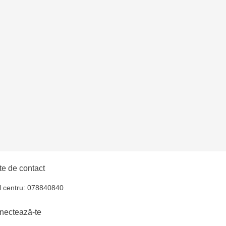
uiucani Alfa
îșcani - bd. Moscova,
lți - str. Alexandru
hul - str. Ștefan cel
iocana - bd.Mircea cel
e de contact
l centru: 078840840
elecentru - str. N.
nectează-te
u