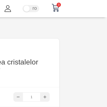
0
ru
ro
a cristalelor
"