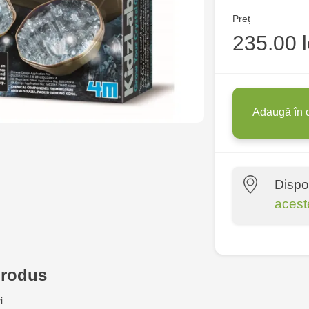
Preț
235.00 l
Adaugă în 
Dispo
acest
Multistore P
Socoleni, 7
produs
Multistore C
i