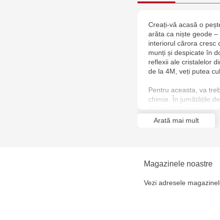
Creați-vă acasă o pește
arăta ca niște geode – 
interiorul cărora cresc
munți și despicate în 
reflexii ale cristalelor 
de la 4M, veți putea cul
Pentru aceasta, va treb
chimie. În jumătățile de 
minerale frumoase și st
veți avea nevoie de oc
Arată mai mult
fierbinte, pahar gradat 
Când turnați pulberea 
particule mici, invizibil
Când apa se răcește, o 
Magazinele noastre
substanței se reunesc,
Astfel apar cristale cu 
Vezi adresele magazinel
Folosiți o dată un pa
fosfat și unul mic pentr
Păstrați cealaltă perec