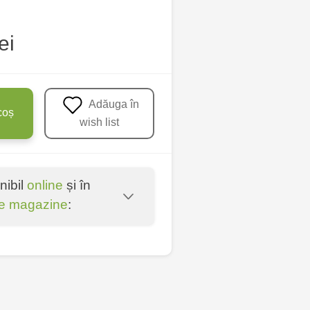
ei
Adăuga în
coș
wish list
nibil
online
și în
e magazine
:
oșta Veche - str.
entru - bd. Cantemir,