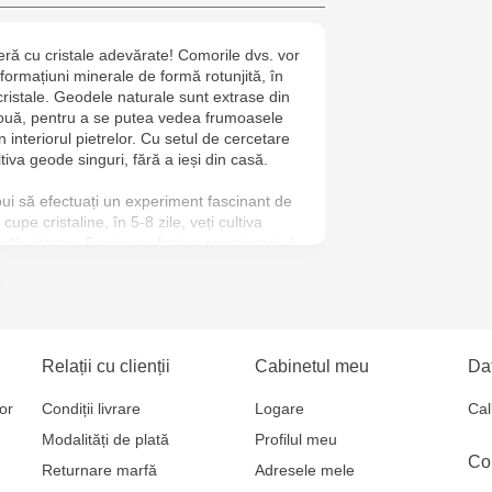
6
ră cu cristale adevărate! Comorile dvs. vor
Jucarenia B
formațiuni minerale de formă rotunjită, în
 cristale. Geodele naturale sunt extrase din
Jucărenia R
două, pentru a se putea vedea frumoasele
din interiorul pietrelor. Cu setul de cercetare
2
tiva geode singuri, fără a ieși din casă.
Jucărenia Bă
ui să efectuați un experiment fascinant de
cupe cristaline, în 5-8 zile, veți cultiva
Cel Bun, 5
rălucitoare. Pentru a efectua experimentul,
helari de protecție, mănuși de cauciuc, apă
Jucărenia Ca
și șorț. Urmați cu atenție instrucțiunile.
în apă fierbinte, aceasta se descompune în
Mare, 29А
e cu ochiul liber, și se formează o soluție.
parte din ea se evaporă, iar particulele
Jucarenia C
Relații cu clienții
Cabinetul meu
Dat
 formând grupuri cu o structură ordonată.
margini plate și muchii ascuțite.
Bătrân, 39
or
Condiții livrare
Logare
Cal
chet mare de pulbere de monoammonium
Modalități de plată
Profilul meu
Multistore T
u a crește cristale în două semisfere.
Co
Returnare marfă
Adresele mele
he de pungi pentru a doua zi. Nu
Testemițan