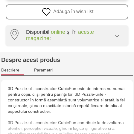
Adăuga în wish list
Disponibil
online
și în
aceste
magazine
:
Multistore Poșta Veche - str. Socoleni, 7
Despre acest produs
Multistore Centru - bd. Cantemir, 6
Descriere
Parametri
Jucarenia Buiucani Alfa
3D Puzzle-ul - constructor CubicFun este de interes nu numai
pentru copii, ci și pentru părinții lor. 3D Puzzle-urile -
Jucărenia Rîșcani - bd. Moscova, 2
constructor în formă asamblată sunt volumetrice și arată la fel
ca și reale, și cu o exactitate istorică repetă fiecare detaliu al
Jucărenia Bălți - str. Alexandru Cel Bun, 5
aspectului construcției.
3D Puzzle-ul - constructor CubicFun contribuie la dezvoltarea
Jucărenia Cahul - str. Ștefan cel Mare, 29А
atenției, percepției vizuale, gîndirii logice și figurative și a