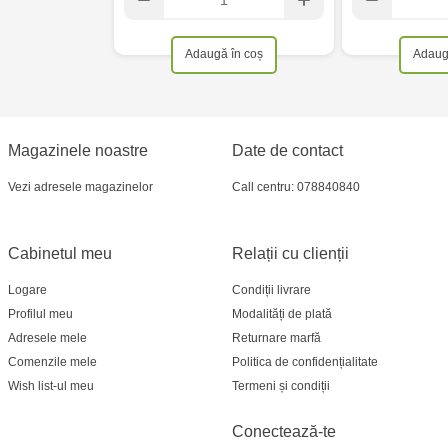
Adaugă în coș
Adaug
Magazinele noastre
Date de contact
Vezi adresele magazinelor
Call centru: 078840840
Cabinetul meu
Relații cu clienții
Logare
Condiții livrare
Profilul meu
Modalități de plată
Adresele mele
Returnare marfă
Comenzile mele
Politica de confidențialitate
Wish list-ul meu
Termeni și condiții
Conectează-te