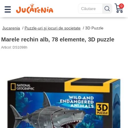
0
Jucarenia
/
Puzzle-uri şi jocuri de societate
/
3D Puzzle
Marele rechin alb, 78 elemente, 3D puzzle
Articol: DS1098h