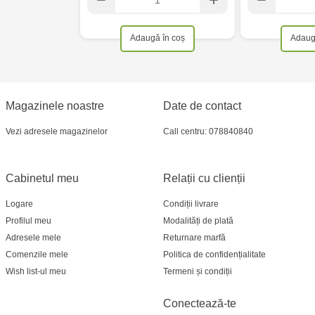
Adaugă în coș
Adaug
Magazinele noastre
Date de contact
Vezi adresele magazinelor
Call centru: 078840840
Cabinetul meu
Relații cu clienții
Logare
Condiții livrare
Profilul meu
Modalități de plată
Adresele mele
Returnare marfă
Comenzile mele
Politica de confidențialitate
Wish list-ul meu
Termeni și condiții
Conectează-te