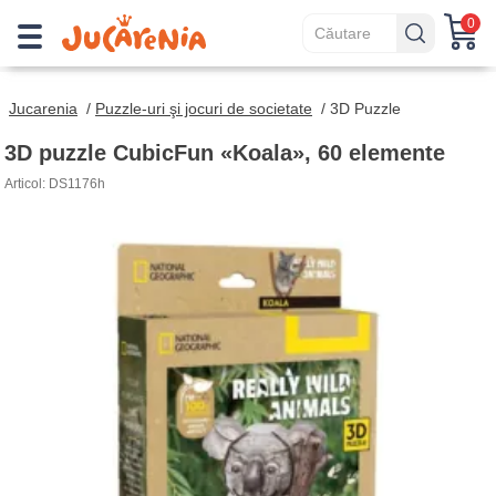
0
Jucarenia
/
Puzzle-uri şi jocuri de societate
/
3D Puzzle
3D puzzle CubicFun «Koala», 60 elemente
Articol: DS1176h