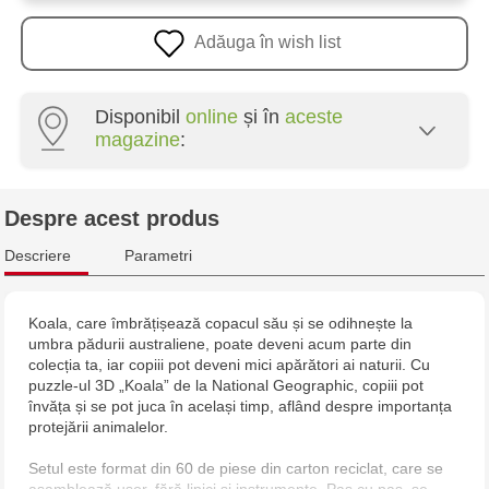
Adăuga în wish list
Disponibil
online
și în
aceste
magazine
:
Multistore Poșta Veche - str. Socoleni, 7
Despre acest produs
Multistore Centru - bd. Cantemir, 6
Descriere
Parametri
Jucărenia Rîșcani - bd. Moscova, 2
Koala, care îmbrățișează copacul său și se odihnește la
umbra pădurii australiene, poate deveni acum parte din
Jucarenia Buiucani Alfa
colecția ta, iar copiii pot deveni mici apărători ai naturii. Cu
puzzle-ul 3D „Koala” de la National Geographic, copiii pot
Jucărenia Bălți - str. Alexandru Cel Bun, 5
învăța și se pot juca în același timp, aflând despre importanța
protejării animalelor.
Jucărenia Cahul - str. Ștefan cel Mare, 29А
Setul este format din 60 de piese din carton reciclat, care se