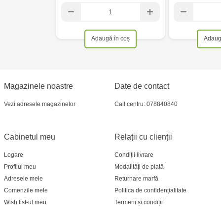
Adaugă în coș
Adaug
Magazinele noastre
Date de contact
Vezi adresele magazinelor
Call centru: 078840840
Cabinetul meu
Relații cu clienții
Logare
Condiții livrare
Profilul meu
Modalități de plată
Adresele mele
Returnare marfă
Comenzile mele
Politica de confidențialitate
Wish list-ul meu
Termeni și condiții