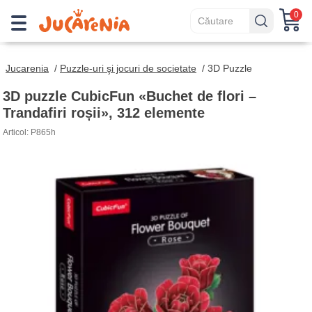
0
Jucarenia
/
Puzzle-uri şi jocuri de societate
/
3D Puzzle
3D puzzle CubicFun «Buchet de flori –
Trandafiri roșii», 312 elemente
Articol: P865h