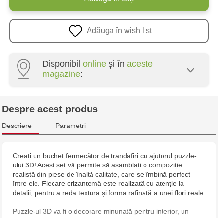
Adăuga în wish list
Disponibil
online
și în
aceste
magazine
:
Multistore Centru - bd. Cantemir, 6
Despre acest produs
Jucarenia Buiucani Alfa
Descriere
Parametri
Jucărenia Bălți - str. Alexandru Cel Bun, 5
Creați un buchet fermecător de trandafiri cu ajutorul puzzle-
ului 3D! Acest set vă permite să asamblați o compoziție
Multistore Soroca - bd. Ștefan cel Mare, 110
realistă din piese de înaltă calitate, care se îmbină perfect
între ele. Fiecare crizantemă este realizată cu atenție la
Jucărenia Bălți- EviMall, et2
detalii, pentru a reda textura și forma rafinată a unei flori reale.
Puzzle-ul 3D va fi o decorare minunată pentru interior, un