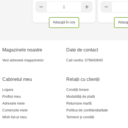
Adaugă în coș
Adaug
Magazinele noastre
Date de contact
Vezi adresele magazinelor
Call centru: 078840840
Cabinetul meu
Relații cu clienții
Logare
Condiții livrare
Profilul meu
Modalități de plată
Adresele mele
Returnare marfă
Comenzile mele
Politica de confidențialitate
Wish list-ul meu
Termeni și condiții