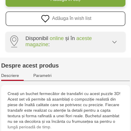
Adăuga în wish list
Disponibil
online
și în
aceste
magazine
:
Multistore Poșta Veche - str. Socoleni, 7
Despre acest produs
Multistore Centru - bd. Cantemir, 6
Descriere
Parametri
Jucarenia Buiucani Alfa
Creați un buchet fermecător de trandafiri cu acest puzzle 3D!
Acest set vă permite să asamblați o compoziție realistă din
Jucărenia Rîșcani - bd. Moscova, 2
piese de înaltă calitate care se potrivesc cu precizie. Fiecare
trandafir este realizat cu atenție la detalii pentru a capta
Jucărenia Bălți - str. Alexandru Cel Bun, 5
textura și forma rafinată a unei flori reale. Buchetul asamblat
nu se va decolora și va încânta cu frumusețea sa pentru o
lungă perioadă de timp.
Jucărenia Cahul - str. Ștefan cel Mare, 29А