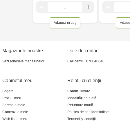
Adaugă în coș
Adaug
Magazinele noastre
Date de contact
Vezi adresele magazinelor
Call centru: 078840840
Cabinetul meu
Relații cu clienții
Logare
Condiții livrare
Profilul meu
Modalități de plată
Adresele mele
Returnare marfă
Comenzile mele
Politica de confidențialitate
Wish list-ul meu
Termeni și condiții