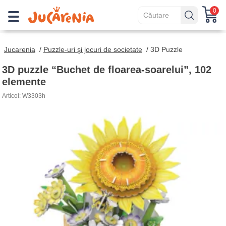
0
Jucarenia
/
Puzzle-uri şi jocuri de societate
/
3D Puzzle
3D puzzle “Buchet de floarea-soarelui”, 102
elemente
Articol: W3303h