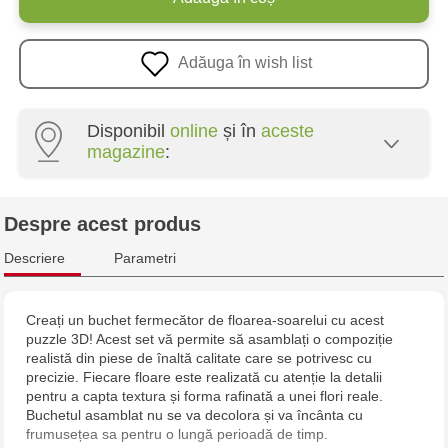
Adăuga în wish list
Disponibil
online
și în
aceste
magazine
:
Multistore Poșta Veche - str. Socoleni, 7
Despre acest produs
Multistore Centru - bd. Cantemir, 6
Descriere
Parametri
Jucărenia Rîșcani - bd. Moscova, 2
Creați un buchet fermecător de floarea-soarelui cu acest
puzzle 3D! Acest set vă permite să asamblați o compoziție
Jucarenia Buiucani Alfa
realistă din piese de înaltă calitate care se potrivesc cu
precizie. Fiecare floare este realizată cu atenție la detalii
Jucărenia Bălți - str. Alexandru Cel Bun, 5
pentru a capta textura și forma rafinată a unei flori reale.
Buchetul asamblat nu se va decolora și va încânta cu
frumusețea sa pentru o lungă perioadă de timp.
Jucărenia Cahul - str. Ștefan cel Mare, 29А