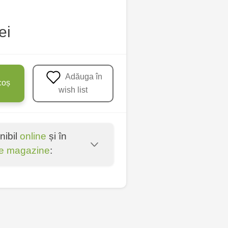
ei
Adăuga în
coș
wish list
nibil
online
și în
e magazine
:
oșta Veche - str.
entru - bd. Cantemir,