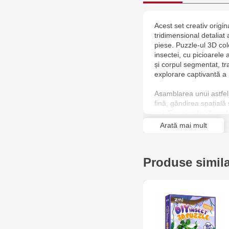
Acest set creativ orig
tridimensional detaliat
piese. Puzzle-ul 3D col
insectei, cu picioarele
și corpul segmentat, t
explorare captivantă a n
Asamblarea unui astfel
fină, gândirea spațială 
ani. Figurina finită va
sau un decor neobișnuit
Arată mai mult
cu lumea uimitoare a e
Produse simil