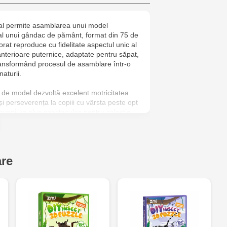
6
inal permite asamblarea unui model
Jucarenia B
 al unui gândac de pământ, format din 75 de
orat reproduce cu fidelitate aspectul unic al
Jucărenia R
 anterioare puternice, adaptate pentru săpat,
ransformând procesul de asamblare într-o
2
aturii.
Jucărenia Bă
 de model dezvoltă excelent motricitatea
și perseverența la copiii cu vârsta peste opt
Cel Bun, 5
 deveni un plus spectaculos pentru colecție
 pentru interior, familiarizând în mod vizual
Jucărenia Ca
ntomologiei.
Mare, 29А
are
Jucarenia C
Bătrân, 39
Multistore T
Testemițan