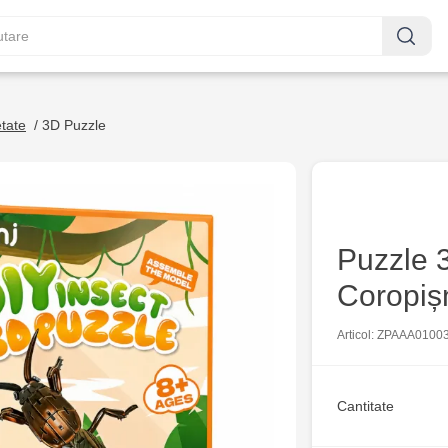
etate
/
3D Puzzle
Puzzle 3
Coropișn
Articol: ZPAAA0100
Cantitate