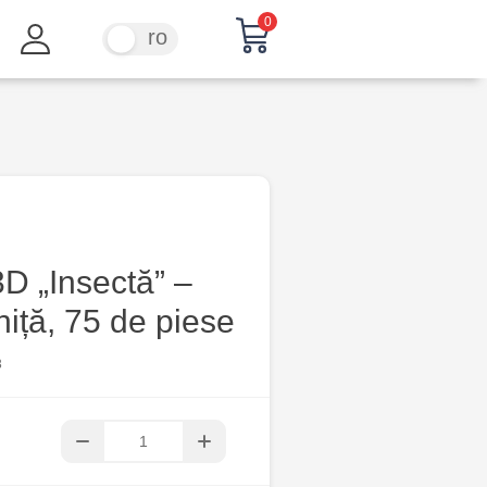
0
ru
ro
D „Insectă” –
iță, 75 de piese
3