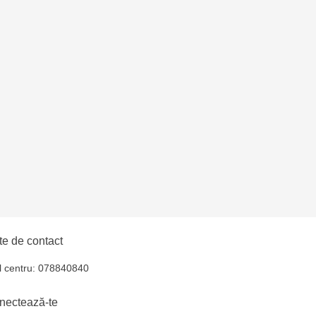
oroca - bd. Ștefan cel
lți- EviMall, et2
ăușeni- str. Iurii
e de contact
l centru: 078840840
nectează-te