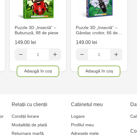
Multistore S
Mare, 110
Puzzle 3D „Insectă” –
Puzzle 3D „Insectă” –
Buburuză, 88 de piese
Gândac croitor, 66 de…
Jucărenia Bă
149.00 lei
149.00 lei
MultiStore C
Gagarin 24
Adaugă în coș
Adaugă în coș
Relații cu clienții
Cabinetul meu
Dat
or
Condiții livrare
Logare
Cal
Modalități de plată
Profilul meu
Co
Returnare marfă
Adresele mele