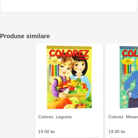
Multistore Telecentru - str. N. Testemițanu
Multistore Soroca - bd. Ștefan cel Mare, 110
Produse similare
MultiStore Căușeni- str. Iurii Gagarin 24
Colorez. Legume
Colorez. Meser
19.00 lei
19.00 lei