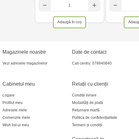
Adaugă în coș
Adaug
Magazinele noastre
Date de contact
Vezi adresele magazinelor
Call centru: 078840840
Cabinetul meu
Relații cu clienții
Logare
Condiții livrare
Profilul meu
Modalități de plată
Adresele mele
Returnare marfă
Comenzile mele
Politica de confidențialitate
Wish list-ul meu
Termeni și condiții