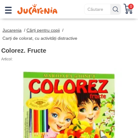
0
Jucarenia
/
Cărți pentru copii
/
Carți de colorat, cu activități distractive
Colorez. Fructe
Articol: