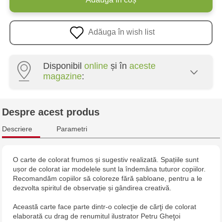
Adăuga în wish list
Disponibil
online
și în
aceste
magazine
:
Multistore Poșta Veche - str. Socoleni, 7
Despre acest produs
Multistore Centru - bd. Cantemir, 6
Descriere
Parametri
Jucarenia Buiucani Alfa
O carte de colorat frumos și sugestiv realizată. Spațiile sunt
ușor de colorat iar modelele sunt la îndemâna tuturor copiilor.
Jucărenia Bălți - str. Alexandru Cel Bun, 5
Recomandăm copiilor să coloreze fără șabloane, pentru a le
dezvolta spiritul de observație și gândirea creativă.
Jucărenia Cahul - str. Ștefan cel Mare, 29А
Această carte face parte dintr-o colecţie de cărţi de colorat
elaborată cu drag de renumitul ilustrator Petru Gheţoi
Jucarenia Ciocana - bd.Mircea cel Bătrân, 39